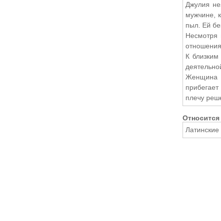
Джулия не
мужчине, 
пыл. Ей б
Несмотря 
отношениях
К близким
деятельно
Женщина с
прибегает
плечу реш
Относится 
Латинские