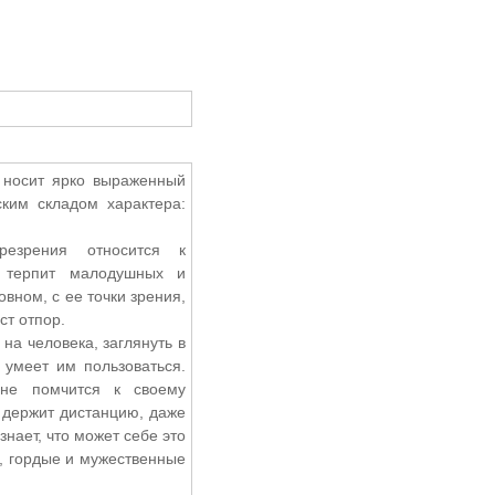
а носит ярко выраженный
ким складом характера:
резрения относится к
е терпит малодушных и
вном, с ее точки зрения,
ст отпор.
на человека, заглянуть в
 умеет им пользоваться.
 не помчится к своему
а держит дистанцию, даже
нает, что может себе это
е, гордые и мужественные