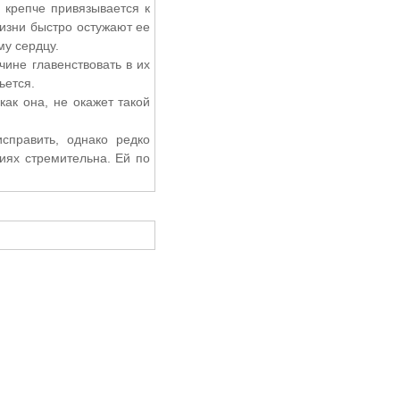
 крепче привязывается к
жизни быстро остужают ее
му сердцу.
ине главенствовать в их
ьется.
как она, не окажет такой
справить, однако редко
иях стремительна. Ей по