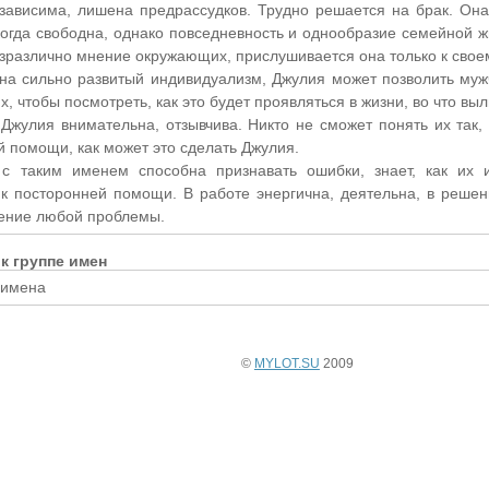
зависима, лишена предрассудков. Трудно решается на брак. Она
когда свободна, однако повседневность и однообразие семейной 
езразлично мнение окружающих, прислушивается она только к свое
на сильно развитый индивидуализм, Джулия может позволить мужч
, чтобы посмотреть, как это будет проявляться в жизни, во что выл
 Джулия внимательна, отзывчива. Никто не сможет понять их так, 
й помощи, как может это сделать Джулия.
 таким именем способна признавать ошибки, знает, как их и
 к посторонней помощи. В работе энергична, деятельна, в решен
ение любой проблемы.
к группе имен
 имена
©
MYLOT.SU
2009