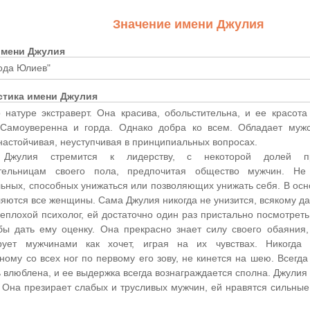
Значение имени Джулия
имени Джулия
 рода Юлиев"
стика имени Джулия
 натуре экстраверт. Она красива, обольстительна, и ее красот
 Самоуверенна и горда. Однако добра ко всем. Обладает мужс
 настойчивая, неуступчивая в принципиальных вопросах.
 Джулия стремится к лидерству, с некоторой долей п
ительницам своего пола, предпочитая общество мужчин. Н
ьных, способных унижаться или позволяющих унижать себя. В осно
яются все женщины. Сама Джулия никогда не унизится, всякому да
еплохой психолог, ей достаточно один раз пристально посмотреть 
обы дать ему оценку. Она прекрасно знает силу своего обаяния,
рует мужчинами как хочет, играя на их чувствах. Никогда
ному со всех ног по первому его зову, не кинется на шею. Всегд
 влюблена, и ее выдержка всегда вознаграждается сполна. Джулия з
. Она презирает слабых и трусливых мужчин, ей нравятся сильны