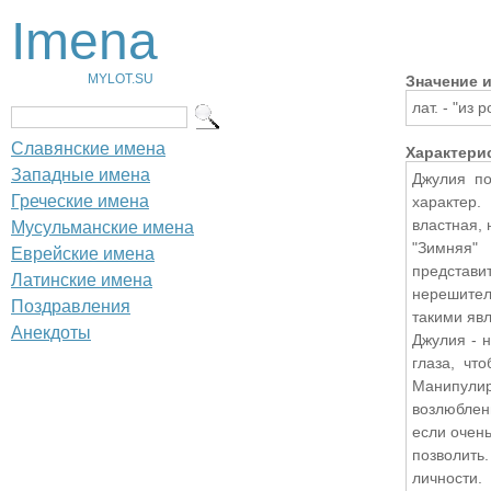
Imena
MYLOT.SU
Значение 
лат. - "из
Славянские имена
Характери
Западные имена
Джулия по
Греческие имена
характер.
властная,
Мусульманские имена
"Зимняя"
Еврейские имена
представ
Латинские имена
нерешител
Поздравления
такими явл
Анекдоты
Джулия - н
глаза, чт
Манипули
возлюблен
если очень
позволить
личности.