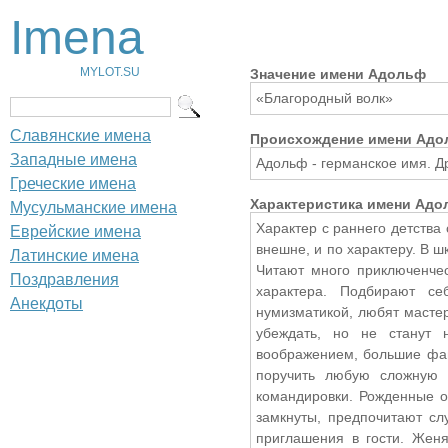
Imena
MYLOT.SU
Значение имени Адольф
«Благородный волк»
Славянские имена
Происхождение имени Ад
Западные имена
Адольф - германское имя. Д
Греческие имена
Характеристика имени Ад
Мусульманские имена
Характер с раннего детства 
Еврейские имена
внешне, и по характеру. В ш
Латинские имена
Читают много приключенчес
Поздравления
характера. Подбирают с
Анекдоты
нумизматикой, любят мастер
убеждать, но не станут 
воображением, большие фа
поручить любую сложную р
командировки. Рожденные о
замкнуты, предпочитают слу
приглашения в гости. Женя