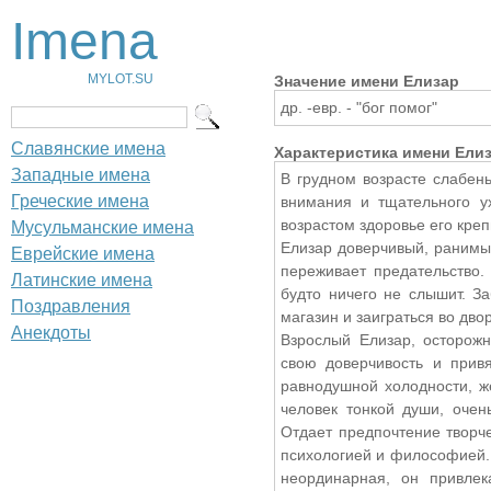
Imena
MYLOT.SU
Значение имени Елизар
др. -евр. - "бог помог"
Славянские имена
Характеристика имени Ели
Западные имена
В грудном возрасте слабен
Греческие имена
внимания и тщательного у
возрастом здоровье его креп
Мусульманские имена
Елизар доверчивый, ранимы
Еврейские имена
переживает предательство.
Латинские имена
будто ничего не слышит. З
Поздравления
магазин и заиграться во дво
Анекдоты
Взрослый Елизар, осторожн
свою доверчивость и привя
равнодушной холодности, ж
человек тонкой души, очен
Отдает предпочтение творч
психологией и философией. 
неординарная, он привле