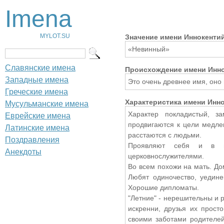
Imena
MYLOT.SU
Значение имени Иннокенти
«Невинный»
Славянские имена
Происхождение имени Инн
Западные имена
Это очень древнее имя, оно 
Греческие имена
Характеристика имени Инн
Мусульманские имена
Характер покладистый, з
Еврейские имена
продвигаются к цели медле
Латинские имена
расстаются с людьми.
Поздравления
Проявляют себя и в ис
Анекдоты
церковнослужителями.
Во всем похожи на мать. До
Любят одиночество, уедине
Хорошие дипломаты.
"Летние" - нерешительны и 
искренни, друзья их прост
своими заботами родителей